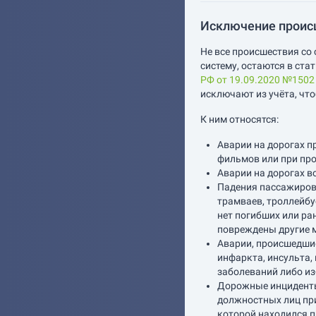
Исключение происш
Не все происшествия со
систему, остаются в ста
РФ от 19.09.2020 №1502
исключают из учёта, чт
К ним относятся:
Аварии на дорогах п
фильмов или при пр
Аварии на дорогах в
Падения пассажиров
трамваев, троллейбу
нет погибших или ра
повреждены другие м
Аварии, происшедшие
инфаркта, инсульта,
заболеваний либо из
Дорожные инциденты
должностных лиц пр
которой находился п