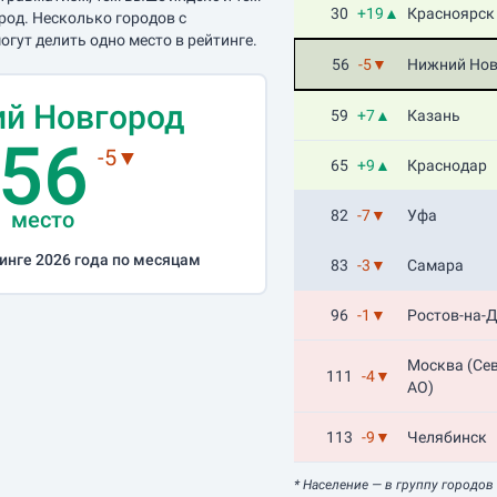
30
+19▲
Красноярск
род. Несколько городов с
гут делить одно место в рейтинге.
56
-5▼
Нижний Нов
й Новгород
59
+7▲
Казань
56
-5▼
65
+9▲
Краснодар
место
82
-7▼
Уфа
инге 2026 года по месяцам
83
-3▼
Самара
96
-1▼
Ростов-на-
Москва (Се
111
-4▼
АО)
113
-9▼
Челябинск
* Население
— в группу городов