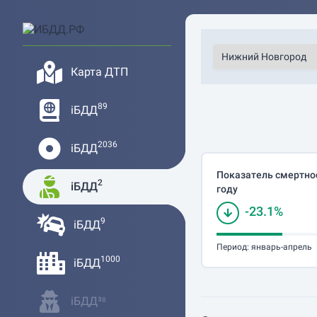
Карта ДТП
89
iБДД
2036
iБДД
Показатель смертнос
2
iБДД
году
-23.1%
9
iБДД
Период:
январь-апрель
1000
iБДД
iБДД³⁸