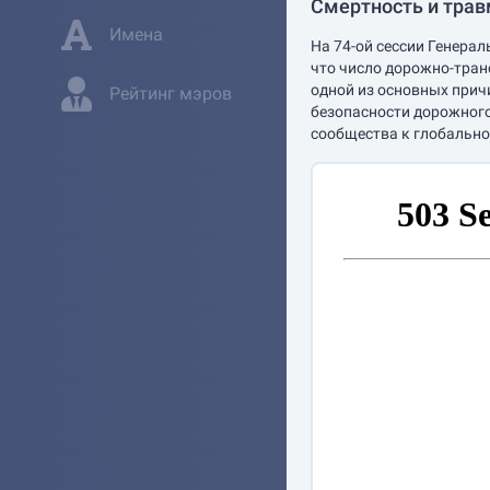
Смертность и тра
Имена
На 74-ой сессии Генера
что число дорожно-тран
одной из основных прич
Рейтинг мэров
безопасности дорожного
сообщества к глобально