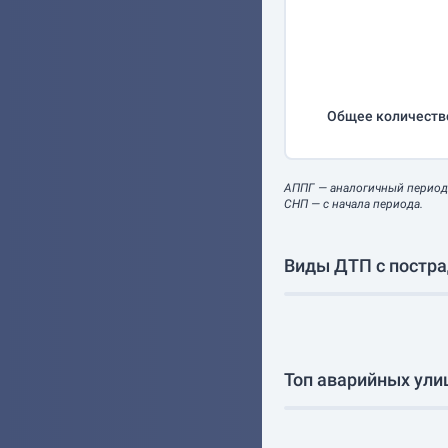
Общее количеств
АППГ
— аналогичный период
СНП
— с начала периода.
Виды ДТП с постра
Топ аварийных улиц