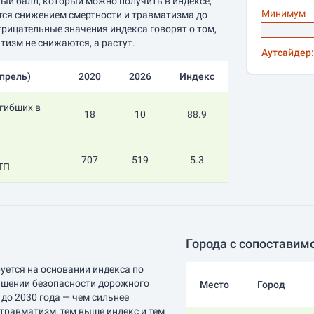
й балл, который можно получить в индексе,
Минимум
ется снижением смертности и травматизма до
трицательные значения индекса говорят о том,
тизм не снижаются, а растут.
Аутсайдер:
апрель
)
2020
2026
Индекс
гибших в
18
10
88.9
707
519
5.3
ТП
Города с сопоставим
уется на основании индекса по
шении безопасности дорожного
Место
Город
до 2030 года — чем сильнее
травматизм, тем выше индекс и тем