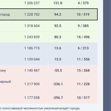
1 206 237
151.8
4
/
375
город
1 228 702
94.2
10
/
519
1 318 604
92.5
9
/
385
1 243 839
80.3
16
/
496
1 186 715
13.6
6
/
213
1 159 044
13.5
11
/
556
Дону
1 140 487
-55.5
15
/
268
верный
1 217 909
-236.1
11
/
228
1 177 058
-296.7
10
/
517
 с сопоставимой численностью населения входят города,