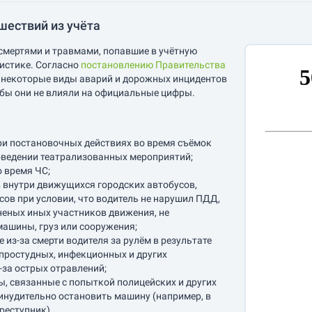
ествий из учёта
 смертями и травмами, попавшие в учётную
тистике. Согласно
постановлению Правительства
некоторые виды аварий и дорожных инцидентов
обы они не влияли на официальные цифры.
ри постановочных действиях во время съёмок
оведении театрализованных мероприятий;
о время ЧС;
 внутри движущихся городских автобусов,
сов при условии, что водитель не нарушил ПДД,
неных иных участников движения, не
ашины, груз или сооружения;
 из-за смерти водителя за рулём в результате
 простудных, инфекционных и других
-за острых отравлений;
, связанные с попыткой полицейских и других
инудительно остановить машину (например, в
реступник).