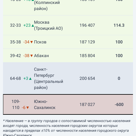
(Колпинский
район)
Москва
32-33
+23▲
196 407
114.3
(Троицкий АО)
35-38
-34▼
Псков
187 129
100
39-42
-38▼
Абакан
185 804
100
Санкт-
Петербург
64-68
+3▲
200 654
0
(Центральный
район)
109-
Южно-
187 027
-600
110
-6▼
Сахалинск
* Население
— в группу городов с сопоставимой численностью населения
входят города, численность населения городских округов которых
находится в пределах ±10% от численности населения городского округа
Южно-Сахалинск.