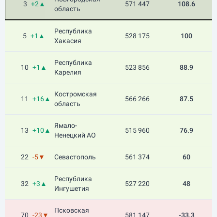
3
+2▲
571 447
108.6
область
Республика
5
+1▲
528 175
100
Хакасия
Республика
10
+1▲
523 856
88.9
Карелия
Костромская
11
+16▲
566 266
87.5
область
Ямало-
13
+10▲
515 960
76.9
Ненецкий АО
22
-5▼
Севастополь
561 374
60
Республика
32
+3▲
527 220
48
Ингушетия
Псковская
70
-23▼
581 147
-33.3