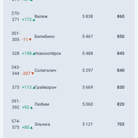
270-
Велиж
5 838
860
271
+172▲
301-
Билибино
5 467
850
305
-11▼
328
+198▲
Новохопёрск
5 488
845
343-
Солигалич
5 297
840
344
-207▼
373
+113▲
Грайворон
5 669
830
391-
Любим
5 060
820
392
+92▲
574-
Злынка
5 121
705
575
+80▲