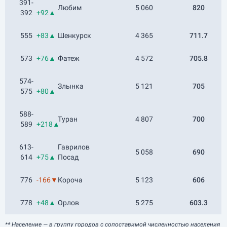
391-
Любим
5 060
820
392
+92▲
555
+83▲
Шенкурск
4 365
711.7
573
+76▲
Фатеж
4 572
705.8
574-
Злынка
5 121
705
575
+80▲
588-
Туран
4 807
700
589
+218▲
613-
Гаврилов
5 058
690
614
+75▲
Посад
776
-166▼
Короча
5 123
606
778
+48▲
Орлов
5 275
603.3
** Население
— в группу городов с сопоставимой численностью населения