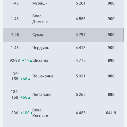
1-48
Мураши
5 261
900
Спас-
1-48
4 558
900
Деменск
1-48
Суджа
4 797
900
1-48
Чердынь
4 413
900
92-98
+44▲
Шиханы
4 775
890
134-
Пошехонье
5 031
880
158
+66▲
134-
Пыталово
5 265
880
158
+66▲
Спас-
336
+109▲
4 455
841.9
Клепики