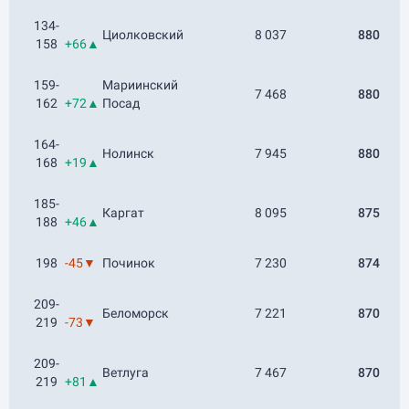
134-
Циолковский
8 037
880
158
+66▲
159-
Мариинский
7 468
880
162
+72▲
Посад
164-
Нолинск
7 945
880
168
+19▲
185-
Каргат
8 095
875
188
+46▲
198
-45▼
Починок
7 230
874
209-
Беломорск
7 221
870
219
-73▼
209-
Ветлуга
7 467
870
219
+81▲