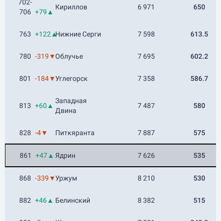
702-
Кириллов
6 971
650
706
+79▲
763
+122▲
Нижние Серги
7 598
613.5
780
-319▼
Облучье
7 695
602.2
801
-184▼
Углегорск
7 358
586.7
Западная
813
+60▲
7 487
580
Двина
828
-4▼
Питкяранта
7 887
575
861
+47▲
Ядрин
7 626
535
868
-339▼
Уржум
8 210
530
882
+46▲
Белинский
8 382
515