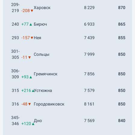
209-
Харовск
8 229
870
219
-208▼
240
+77▲
Бирюч
6 933
865
293
-157▼
Нея
7 439
855
301-
Сольцы
7 999
850
305
-11▼
306-
Гремячинск
7 856
850
309
+93▲
315
+216▲
Устюжна
7 579
850
316
-48▼
Городовиковск
8 161
850
345-
Дно
7 569
840
346
+120▲