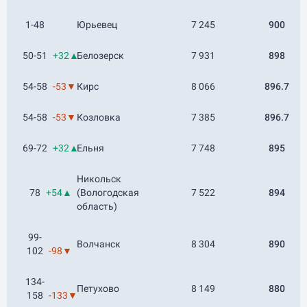
1-48
Юрьевец
7 245
900
50-51
+32▲
Белозерск
7 931
898
54-58
-53▼
Кирс
8 066
896.7
54-58
-53▼
Козловка
7 385
896.7
69-72
+32▲
Ельня
7 748
895
Никольск
78
+54▲
(Вологодская
7 522
894
область)
99-
Волчанск
8 304
890
102
-98▼
134-
Петухово
8 149
880
158
-133▼