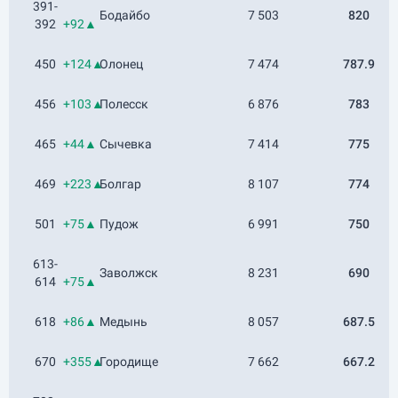
391-
Бодайбо
7 503
820
392
+92▲
450
+124▲
Олонец
7 474
787.9
456
+103▲
Полесск
6 876
783
465
+44▲
Сычевка
7 414
775
469
+223▲
Болгар
8 107
774
501
+75▲
Пудож
6 991
750
613-
Заволжск
8 231
690
614
+75▲
618
+86▲
Медынь
8 057
687.5
670
+355▲
Городище
7 662
667.2