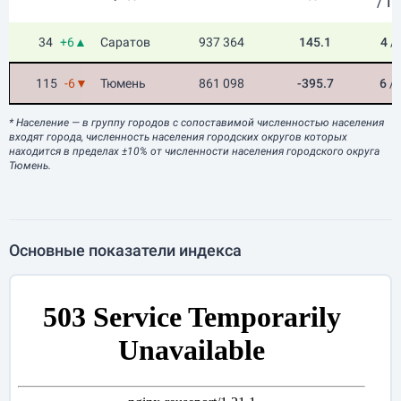
/ Т
34
+6▲
Саратов
937 364
145.1
4
/
115
-6▼
Тюмень
861 098
-395.7
6
/
* Население
— в группу городов с сопоставимой численностью населения
входят города, численность населения городских округов которых
находится в пределах ±10% от численности населения городского округа
Тюмень.
Основные показатели индекса