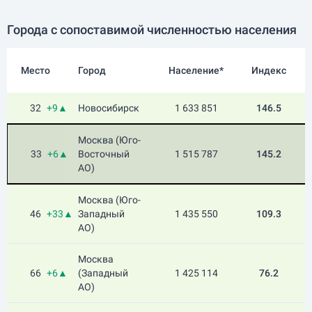
Города с сопоставимой численностью населения
Место
Город
Население*
Индекс
32
+9▲
Новосибирск
1 633 851
146.5
Москва (Юго-
33
+6▲
Восточный
1 515 787
145.2
АО)
Москва (Юго-
46
+33▲
Западный
1 435 550
109.3
АО)
Москва
66
+6▲
(Западный
1 425 114
76.2
АО)