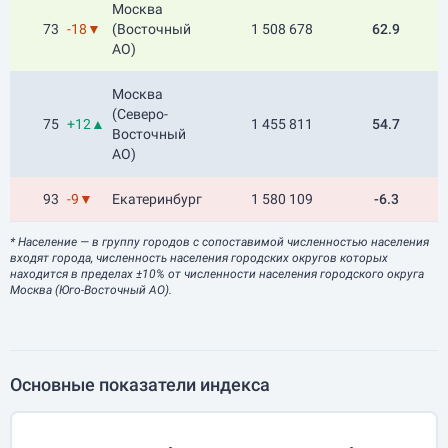
Москва
73
-18▼
(Восточный
1 508 678
62.9
АО)
Москва
(Северо-
75
+12▲
1 455 811
54.7
Восточный
АО)
93
-9▼
Екатеринбург
1 580 109
-6.3
* Население
— в группу городов с сопоставимой численностью населения
входят города, численность населения городских округов которых
находится в пределах ±10% от численности населения городского округа
Москва (Юго-Восточный АО).
Основные показатели индекса