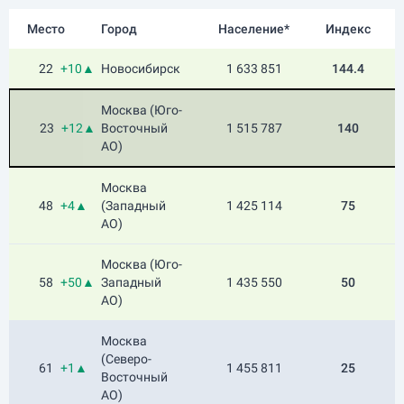
Место
Город
Население*
Индекс
22
+10▲
Новосибирск
1 633 851
144.4
Москва (Юго-
23
+12▲
Восточный
1 515 787
140
АО)
Москва
48
+4▲
(Западный
1 425 114
75
АО)
Москва (Юго-
58
+50▲
Западный
1 435 550
50
АО)
Москва
(Северо-
61
+1▲
1 455 811
25
Восточный
АО)