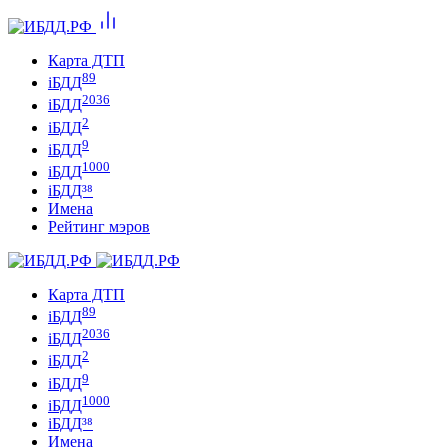
Карта ДТП
89
iБДД
2036
iБДД
2
iБДД
9
iБДД
1000
iБДД
iБДД³⁸
Имена
Рейтинг мэров
Карта ДТП
89
iБДД
2036
iБДД
2
iБДД
9
iБДД
1000
iБДД
iБДД³⁸
Имена