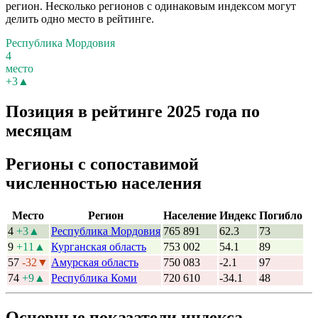
регион. Несколько регионов с одинаковым индексом могут
делить одно место в рейтинге.
Республика Мордовия
4
место
+3▲
Позиция в рейтинге 2025 года по
месяцам
Регионы с сопоставимой
численностью населения
Место
Регион
Население
Индекс
Погибло
4
+3▲
Республика Мордовия
765 891
62.3
73
9
+11▲
Курганская область
753 002
54.1
89
57
-32▼
Амурская область
750 083
-2.1
97
74
+9▲
Республика Коми
720 610
-34.1
48
Основные показатели индекса