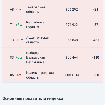
Тамбовская
68
-4▼
956 292
-24
область
Республика
71
+3▲
971 922
-37
Бурятия
Архангельская
73
-19▼
955 848
-47.1
область
Кабардино-
83
+2▲
Балкарская
905 464
-110
Республика
Калининградская
85
-4▼
1 033 914
-200
область
Основные показатели индекса