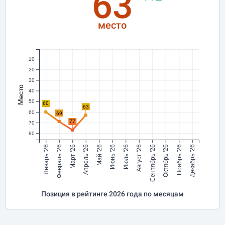
63
место
10
20
30
Место
40
50
60
63
60
69
77
70
80
Январь '26
Февраль '26
Март '26
Апрель '26
Май '26
Июнь '26
Июль '26
Август '26
Сентябрь '26
Октябрь '26
Ноябрь '26
Декабрь '26
Позиция в рейтинге 2026 года по месяцам