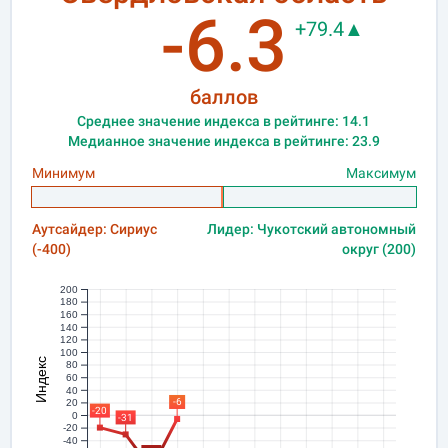
-6.3
+79.4▲
баллов
Среднее значение индекса в рейтинге: 14.1
Медианное значение индекса в рейтинге: 23.9
Минимум
Максимум
Аутсайдер: Сириус
Лидер: Чукотский автономный
(-400)
округ (200)
200
180
160
140
120
100
Индекс
80
60
40
-6
20
-20
0
-31
-20
-40