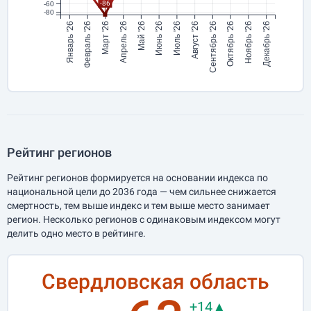
-86
-60
-80
Январь '26
Февраль '26
Март '26
Апрель '26
Май '26
Июнь '26
Июль '26
Август '26
Сентябрь '26
Октябрь '26
Ноябрь '26
Декабрь '26
Рейтинг регионов
Рейтинг регионов формируется на основании индекса по
национальной цели до 2036 года — чем сильнее снижается
смертность, тем выше индекс и тем выше место занимает
регион. Несколько регионов с одинаковым индексом могут
делить одно место в рейтинге.
Свердловская область
+14▲