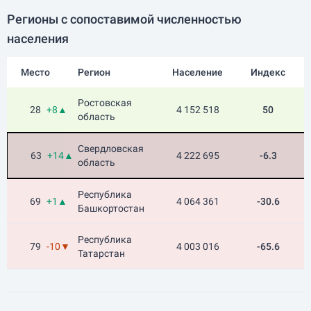
Регионы с сопоставимой численностью
населения
Место
Регион
Население
Индекс
Ростовская
28
+8▲
4 152 518
50
область
Свердловская
63
+14▲
4 222 695
-6.3
область
Республика
69
+1▲
4 064 361
-30.6
Башкортостан
Республика
79
-10▼
4 003 016
-65.6
Татарстан