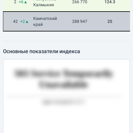
2
+6▲
266 770
124.3
Калмыкия
Камчатский
42
+2▲
288 947
25
край
Основные показатели индекса