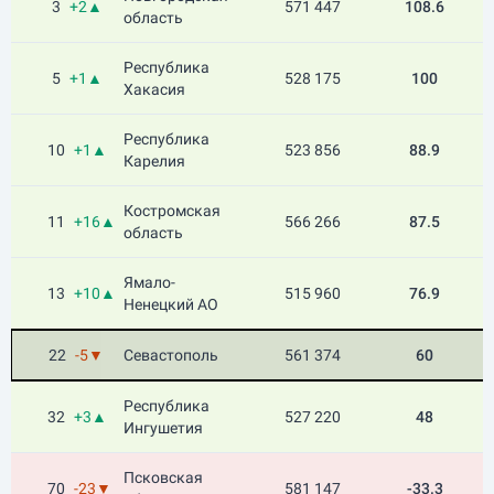
3
+2▲
571 447
108.6
область
Республика
5
+1▲
528 175
100
Хакасия
Республика
10
+1▲
523 856
88.9
Карелия
Костромская
11
+16▲
566 266
87.5
область
Ямало-
13
+10▲
515 960
76.9
Ненецкий АО
22
-5▼
Севастополь
561 374
60
Республика
32
+3▲
527 220
48
Ингушетия
Псковская
70
-23▼
581 147
-33.3