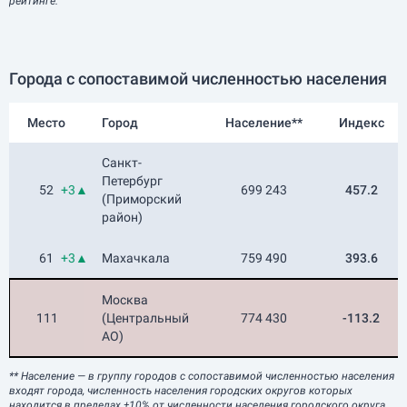
рейтинге.
Города с сопоставимой численностью населения
Место
Город
Население**
Индекс
Санкт-
Петербург
52
+3▲
699 243
457.2
(Приморский
район)
61
+3▲
Махачкала
759 490
393.6
Москва
111
(Центральный
774 430
-113.2
АО)
** Население
— в группу городов с сопоставимой численностью населения
входят города, численность населения городских округов которых
находится в пределах ±10% от численности населения городского округа