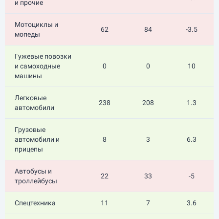
и прочие
Мотоциклы и
62
84
-3.5
мопеды
Гужевые повозки
и самоходные
0
0
10
машины
Легковые
238
208
1.3
автомобили
Грузовые
автомобили и
8
3
6.3
прицепы
Автобусы и
22
33
-5
троллейбусы
Спецтехника
11
7
3.6