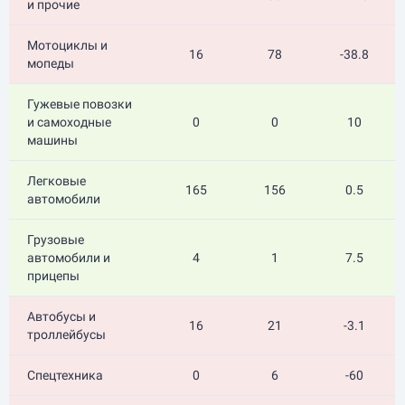
и прочие
Мотоциклы и
16
78
-38.8
мопеды
Гужевые повозки
и самоходные
0
0
10
машины
Легковые
165
156
0.5
автомобили
Грузовые
автомобили и
4
1
7.5
прицепы
Автобусы и
16
21
-3.1
троллейбусы
Спецтехника
0
6
-60