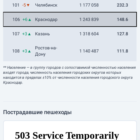
101
-5▼
Челябинск
1 177 058
232.3
106
+6▲
Краснодар
1 243 839
148.6
107
+3▲
Казань
1 318 604
127.8
Ростов-на-
108
+3▲
1 140 487
111.8
Дону
** Население
— в группу городов с сопоставимой численностью населения
входят города, численность населения городских округов которых
находится в пределах ±10% от численности населения городского округа
Краснодар.
Пострадавшие пешеходы