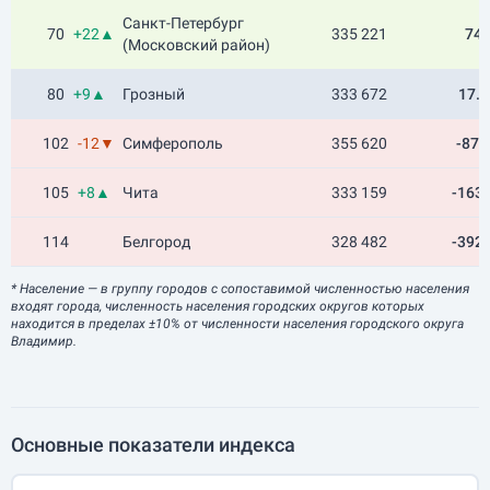
Санкт-Петербург
70
+22▲
335 221
74
(Московский район)
80
+9▲
Грозный
333 672
17.5
102
-12▼
Симферополь
355 620
-87.
105
+8▲
Чита
333 159
-163.
114
Белгород
328 482
-392.
* Население
— в группу городов с сопоставимой численностью населения
входят города, численность населения городских округов которых
находится в пределах ±10% от численности населения городского округа
Владимир.
Основные показатели индекса