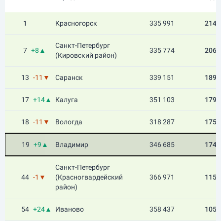
1
Красногорск
335 991
214.
Санкт-Петербург
7
+8▲
335 774
206.
(Кировский район)
13
-11▼
Саранск
339 151
189.
17
+14▲
Калуга
351 103
179.
18
-11▼
Вологда
318 287
175.
19
+9▲
Владимир
346 685
174.
Санкт-Петербург
44
-1▼
(Красногвардейский
366 971
115.
район)
54
+24▲
Иваново
358 437
105.