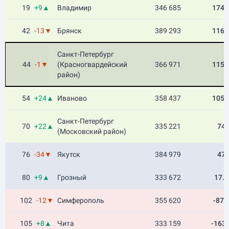
19
+9▲
Владимир
346 685
174.
42
-13▼
Брянск
389 293
116.
Санкт-Петербург
44
-1▼
(Красногвардейский
366 971
115.
район)
54
+24▲
Иваново
358 437
105.
Санкт-Петербург
70
+22▲
335 221
74
(Московский район)
76
-34▼
Якутск
384 979
47
80
+9▲
Грозный
333 672
17.5
102
-12▼
Симферополь
355 620
-87.
105
+8▲
Чита
333 159
-163.