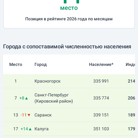
место
Позиция в рейтинге 2026 года по месяцам
Города с сопоставимой численностью населения
Место
Город
Население*
Инде
1
Красногорск
335 991
214.
Санкт-Петербург
7
+8▲
335 774
206.
(Кировский район)
13
-11▼
Саранск
339 151
189.
17
+14▲
Калуга
351 103
179.