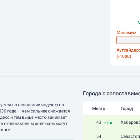
М
Минимум
Аутсайдер:
(-1000)
Города с сопоставим
уется на основании индекса по
Место
Город
036 года — чем сильнее снижается
ндекс и тем выше место занимает
43
+5▲
Хабаров
ов с одинаковым индексом могут
тинге.
54
Севасто