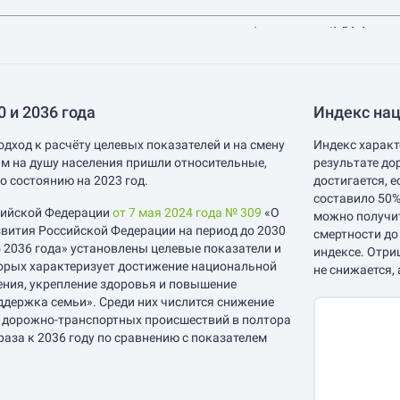
 и 2036 года
Индекс нац
одход к расчёту целевых показателей и на смену
Индекс характ
м на душу населения пришли относительные,
результате до
о состоянию на 2023 год.
достигается, 
составило 50%
сийской Федерации
от 7 мая 2024 года № 309
«О
можно получит
вития Российской Федерации на период до 2030
смертности до
о 2036 года» установлены целевые показатели и
индексе. Отри
орых характеризует достижение национальной
не снижается, 
ения, укрепление здоровья и повышение
ддержка семьи». Среди них числится снижение
е дорожно-транспортных происшествий в полтора
 раза к 2036 году по сравнению с показателем