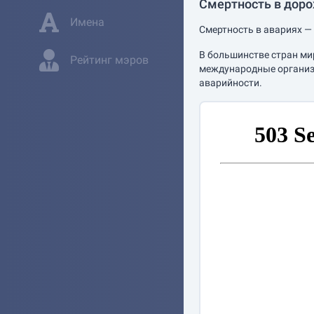
Смертность в дор
Имена
Смертность в авариях — 
В большинстве стран ми
Рейтинг мэров
международные организа
аварийности.