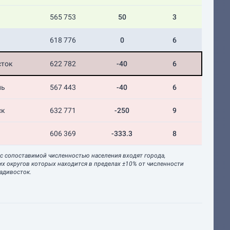
565 753
50
3
618 776
0
6
сток
622 782
-40
6
ль
567 443
-40
6
ск
632 771
-250
9
606 369
-333.3
8
 с сопоставимой численностью населения входят города,
их округов которых находится в пределах ±10% от численности
ладивосток.