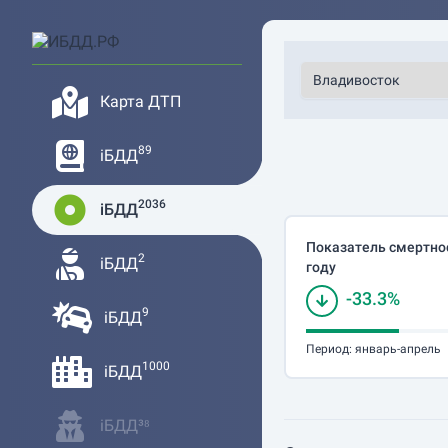
Карта ДТП
89
iБДД
2036
iБДД
Показатель смертнос
2
iБДД
году
-33.3%
9
iБДД
Период:
январь-апрель
1000
iБДД
iБДД³⁸