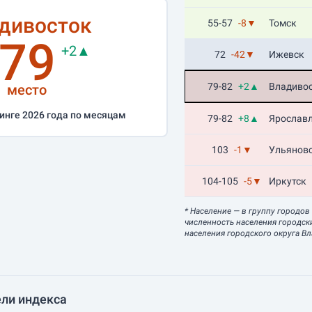
дивосток
55-57
-8▼
Томск
79
+2▲
72
-42▼
Ижевск
79-82
+2▲
Владиво
место
инге 2026 года по месяцам
79-82
+8▲
Ярослав
103
-1▼
Ульянов
104-105
-5▼
Иркутск
* Население
— в группу городов
численность населения городск
населения городского округа В
ли индекса