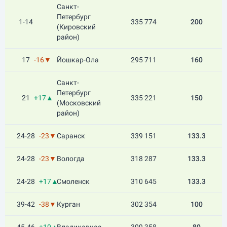
Санкт-
Петербург
1-14
335 774
200
(Кировский
район)
17
-16▼
Йошкар-Ола
295 711
160
Санкт-
Петербург
21
+17▲
335 221
150
(Московский
район)
24-28
-23▼
Саранск
339 151
133.3
24-28
-23▼
Вологда
318 287
133.3
24-28
+17▲
Смоленск
310 645
133.3
39-42
-38▼
Курган
302 354
100