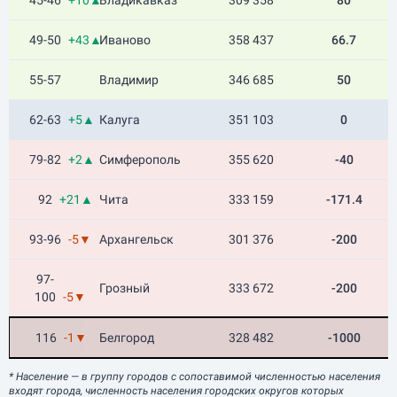
45-46
+10▲
Владикавказ
309 358
80
49-50
+43▲
Иваново
358 437
66.7
55-57
Владимир
346 685
50
62-63
+5▲
Калуга
351 103
0
79-82
+2▲
Симферополь
355 620
-40
92
+21▲
Чита
333 159
-171.4
93-96
-5▼
Архангельск
301 376
-200
97-
Грозный
333 672
-200
100
-5▼
116
-1▼
Белгород
328 482
-1000
* Население
— в группу городов с сопоставимой численностью населения
входят города, численность населения городских округов которых