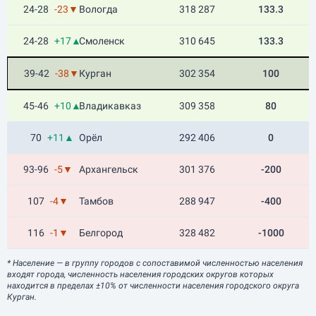
24-28
-23▼
Вологда
318 287
133.3
24-28
+17▲
Смоленск
310 645
133.3
39-42
-38▼
Курган
302 354
100
45-46
+10▲
Владикавказ
309 358
80
70
+11▲
Орёл
292 406
0
93-96
-5▼
Архангельск
301 376
-200
107
-4▼
Тамбов
288 947
-400
116
-1▼
Белгород
328 482
-1000
* Население
— в группу городов с сопоставимой численностью населения
входят города, численность населения городских округов которых
находится в пределах ±10% от численности населения городского округа
Курган.