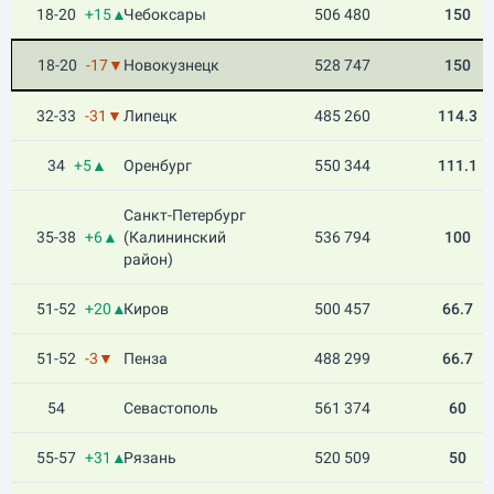
18-20
+15▲
Чебоксары
506 480
150
18-20
-17▼
Новокузнецк
528 747
150
32-33
-31▼
Липецк
485 260
114.3
34
+5▲
Оренбург
550 344
111.1
Санкт-Петербург
35-38
+6▲
(Калининский
536 794
100
район)
51-52
+20▲
Киров
500 457
66.7
51-52
-3▼
Пенза
488 299
66.7
54
Севастополь
561 374
60
55-57
+31▲
Рязань
520 509
50