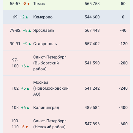
55-57
-8▼
Томск
565 753
50
69
+2▲
Кемерово
544 600
0
79-82
+8▲
Ярославль
567 443
-40
90-91
+9▲
Ставрополь
557 402
-120
Санкт-Петербург
97-
(Выборгский
541 590
-200
100
+6▲
район)
Москва
102
+6▲
(Новомосковский
541 242
-240
АО)
108
+6▲
Калининград
489 584
-400
109-
Санкт-Петербург
547 896
-600
110
-6▼
(Невский район)