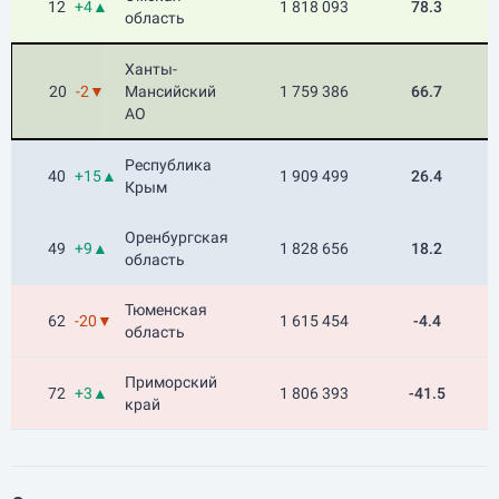
12
+4▲
1 818 093
78.3
область
Ханты-
20
-2▼
Мансийский
1 759 386
66.7
АО
Республика
40
+15▲
1 909 499
26.4
Крым
Оренбургская
49
+9▲
1 828 656
18.2
область
Тюменская
62
-20▼
1 615 454
-4.4
область
Приморский
72
+3▲
1 806 393
-41.5
край