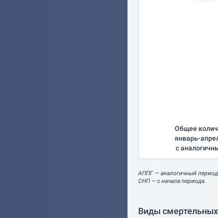
Общее колич
январь-апре
с аналогичн
АППГ
— аналогичный период
СНП
— с начала периода.
Виды смертельных 