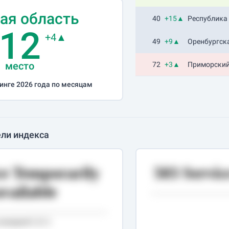
ая область
40
+15▲
Республика
12
+4▲
49
+9▲
Оренбургск
место
72
+3▲
Приморский
инге 2026 года по месяцам
ли индекса