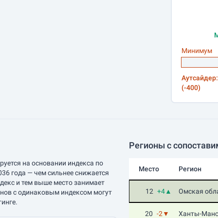
М
Минимум
Аутсайдер:
(-400)
Регионы с сопостави
руется на основании индекса по
Место
Регион
036 года — чем сильнее снижается
ндекс и тем выше место занимает
12
+4▲
Омская обл
онов с одинаковым индексом могут
тинге.
20
-2▼
Ханты-Манс