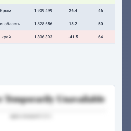
 Крым
1 909 499
26.4
46
ая область
1 828 656
18.2
50
 край
1 806 393
-41.5
64