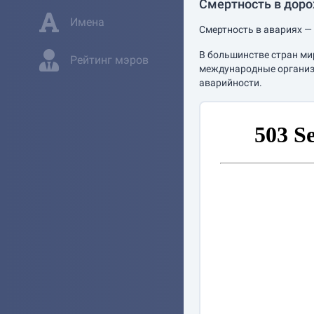
Смертность в дор
Имена
Смертность в авариях — 
В большинстве стран ми
Рейтинг мэров
международные организа
аварийности.