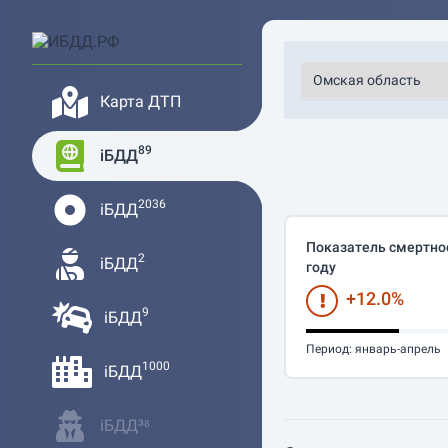
Карта ДТП
89
iБДД
2036
iБДД
Показатель смертнос
2
iБДД
году
+12.0%
9
iБДД
Период:
январь-апрель
1000
iБДД
iБДД³⁸