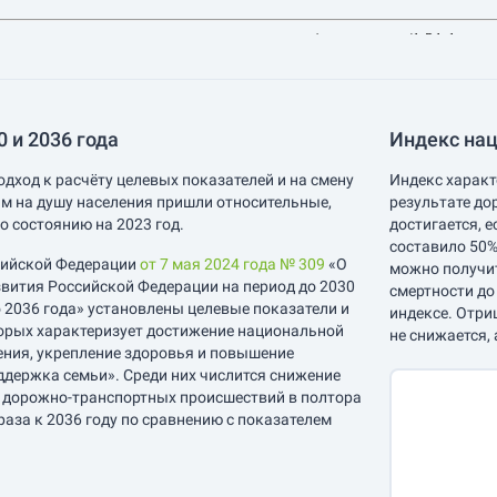
 и 2036 года
Индекс нац
одход к расчёту целевых показателей и на смену
Индекс характ
м на душу населения пришли относительные,
результате до
о состоянию на 2023 год.
достигается, 
составило 50%
сийской Федерации
от 7 мая 2024 года № 309
«О
можно получит
вития Российской Федерации на период до 2030
смертности до
о 2036 года» установлены целевые показатели и
индексе. Отри
орых характеризует достижение национальной
не снижается, 
ения, укрепление здоровья и повышение
ддержка семьи». Среди них числится снижение
е дорожно-транспортных происшествий в полтора
 раза к 2036 году по сравнению с показателем