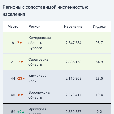
Регионы с сопоставимой численностью
населения
Место
Регион
Население
Индекс
Кемеровская
6
-2▼
область -
2 547 684
98.7
Кузбасс
Саратовская
21
-2▼
2 385 163
64.9
область
Алтайский
44
-23▼
2 115 308
23.5
край
Воронежская
46
-8▼
2 273 417
19.4
область
Иркутская
54
+9▲
2 330 537
9.2