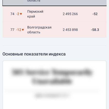
область
Пермский
74
-2▼
2 495 266
-52
край
Волгоградская
77
-12▼
2 453 898
-58.3
область
Основные показатели индекса