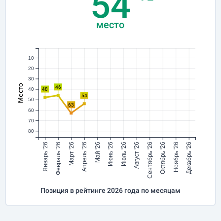
54
место
10
20
30
Место
46
48
40
54
50
63
60
70
80
Январь '26
Февраль '26
Март '26
Апрель '26
Май '26
Июнь '26
Июль '26
Август '26
Сентябрь '26
Октябрь '26
Ноябрь '26
Декабрь '26
Позиция в рейтинге 2026 года по месяцам