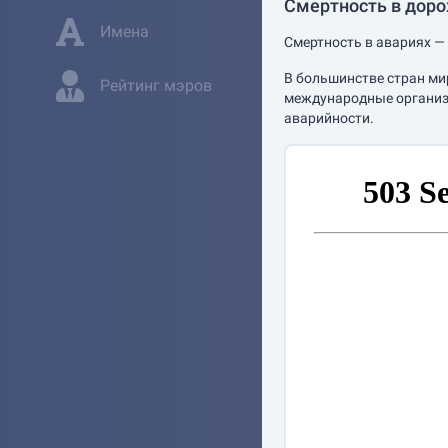
Смертность в дор
Имена
Смертность в авариях — 
В большинстве стран ми
Рейтинг мэров
международные организа
аварийности.