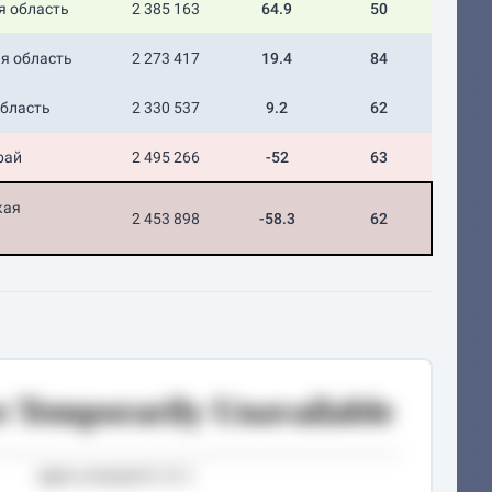
я область
2 385 163
64.9
50
я область
2 273 417
19.4
84
область
2 330 537
9.2
62
рай
2 495 266
-52
63
кая
2 453 898
-58.3
62