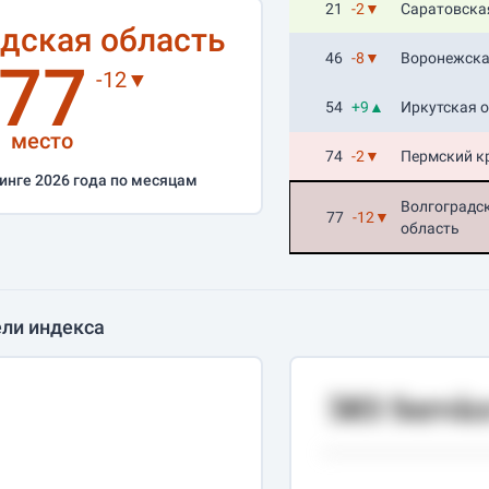
21
-2▼
Саратовска
дская область
46
-8▼
Воронежска
77
-12▼
54
+9▲
Иркутская 
место
74
-2▼
Пермский к
инге 2026 года по месяцам
Волгоградс
77
-12▼
область
ли индекса