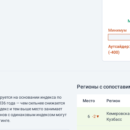
М
Минимум
Аутсайдер:
(-400)
Регионы с сопостави
руется на основании индекса по
Место
Регион
036 года — чем сильнее снижается
ндекс и тем выше место занимает
Кемеровская
онов с одинаковым индексом могут
6
-2▼
Кузбасс
тинге.