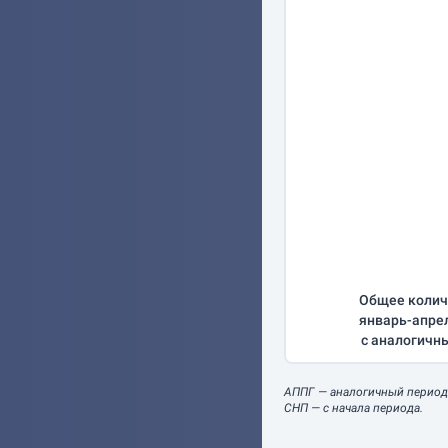
Общее колич
январь-апре
с аналогичн
АППГ
— аналогичный период
СНП
— с начала периода.