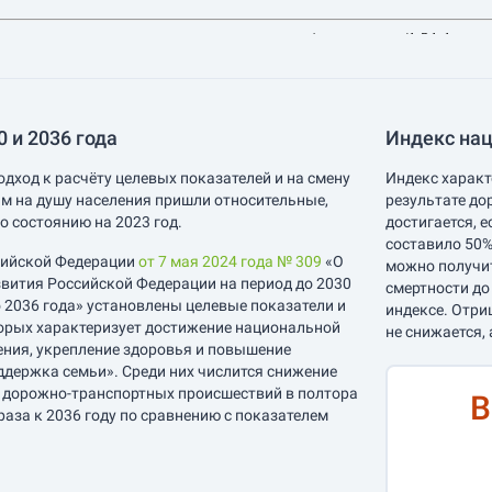
 и 2036 года
Индекс нац
одход к расчёту целевых показателей и на смену
Индекс характ
м на душу населения пришли относительные,
результате до
о состоянию на 2023 год.
достигается, 
составило 50%
сийской Федерации
от 7 мая 2024 года № 309
«О
можно получит
вития Российской Федерации на период до 2030
смертности до
о 2036 года» установлены целевые показатели и
индексе. Отри
орых характеризует достижение национальной
не снижается, 
ения, укрепление здоровья и повышение
ддержка семьи». Среди них числится снижение
е дорожно-транспортных происшествий в полтора
В
 раза к 2036 году по сравнению с показателем