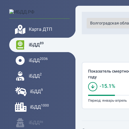
Карта ДТП
89
iБДД
2036
iБДД
Показатель смертнос
2
iБДД
году
-15.1%
9
iБДД
Период:
январь-апрель
1000
iБДД
iБДД³⁸