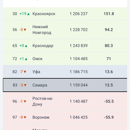
30
+19▲
Красноярск
1 206 237
151.8
Нижний
56
-5▼
1 228 702
94.2
Новгород
65
+9▲
Краснодар
1 243 839
80.3
72
+1▲
Омск
1 104 485
71
82
-7▼
Уфа
1 186 715
13.6
83
-3▼
Самара
1 159 044
13.5
Ростов-на-
96
-1▼
1 140 487
-55.5
Дону
97
-9▼
Воронеж
1 046 425
-55.9