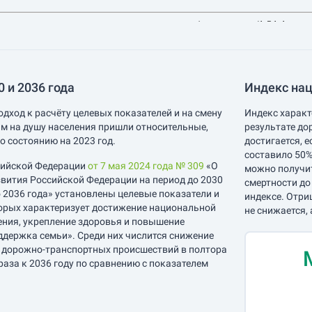
 и 2036 года
Индекс нац
одход к расчёту целевых показателей и на смену
Индекс характ
м на душу населения пришли относительные,
результате до
о состоянию на 2023 год.
достигается, 
составило 50%
сийской Федерации
от 7 мая 2024 года № 309
«О
можно получит
вития Российской Федерации на период до 2030
смертности до
о 2036 года» установлены целевые показатели и
индексе. Отри
орых характеризует достижение национальной
не снижается, 
ения, укрепление здоровья и повышение
ддержка семьи». Среди них числится снижение
е дорожно-транспортных происшествий в полтора
 раза к 2036 году по сравнению с показателем