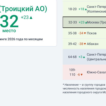
(Троицкий АО)
Санкт-Пете
18-20
+18▲
(Колпински
32
+23▲
32-33
+23▲
Москва (Тр
место
35-38
-34▼
Псков
инге 2026 года по месяцам
39-42
-38▼
Абакан
Санкт-Пете
64-68
+3▲
(Центральн
109-
Южно-Саха
110
-6▼
* Население
— в группу городов
численность населения городск
населения городского округа Мо