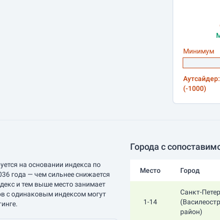
М
Минимум
Аутсайдер:
(-1000)
Города с сопоставим
уется на основании индекса по
Место
Город
036 года — чем сильнее снижается
ндекс и тем выше место занимает
Санкт-Пете
ов с одинаковым индексом могут
1-14
(Василеост
тинге.
район)