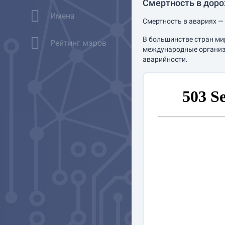
Смертность в дор
Имена
Смертность в авариях — 
В большинстве стран ми
Рейтинг мэров
международные организа
аварийности.