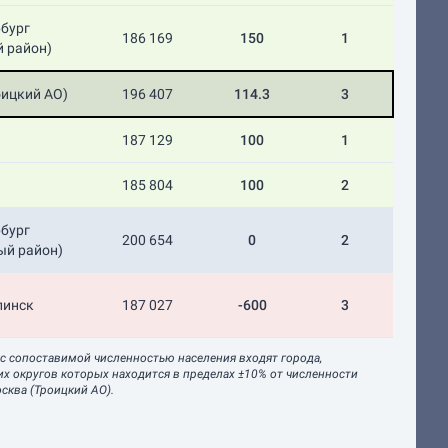
рбург
186 169
150
1
й район)
оицкий АО)
196 407
114.3
3
187 129
100
1
185 804
100
2
рбург
200 654
0
2
ый район)
линск
187 027
-600
3
 с сопоставимой численностью населения входят города,
их округов которых находится в пределах ±10% от численности
сква (Троицкий АО).