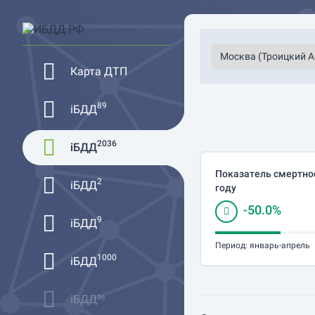
Карта ДТП
89
iБДД
2036
iБДД
Показатель смертнос
2
iБДД
году
-50.0%
9
iБДД
Период:
январь-апрель
1000
iБДД
iБДД³⁸