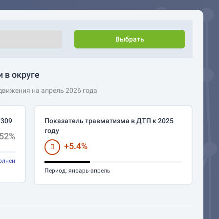
Выбрать
 в округе
вижения на апрель 2026 года
 309
Показатель травматизма в ДТП к 2025
году
.52%
+5.4%
олнен
Период:
январь-апрель