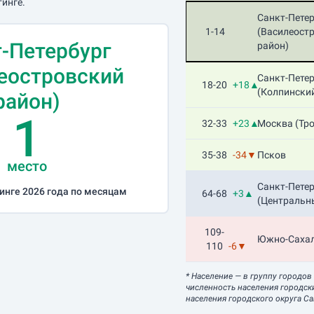
тинге.
Санкт-Пете
1-14
(Василеост
-Петербург
район)
еостровский
Санкт-Пете
18-20
+18▲
(Колпински
район)
1
32-33
+23▲
Москва (Тр
35-38
-34▼
Псков
место
Санкт-Пете
инге 2026 года по месяцам
64-68
+3▲
(Центральн
109-
Южно-Саха
110
-6▼
* Население
— в группу городов
численность населения городск
населения городского округа Са