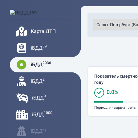
Карта ДТП
89
iБДД
2036
iБДД
Показатель смертнос
2
iБДД
году
0.0%
9
iБДД
Период:
январь-апрель
1000
iБДД
iБДД³⁸