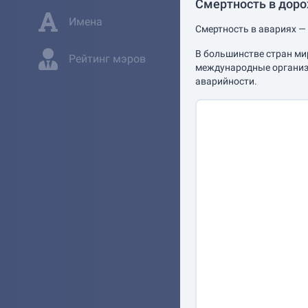
Смертность в дор
Имена
Смертность в авариях — 
В большинстве стран ми
Рейтинг мэров
международные организа
аварийности.