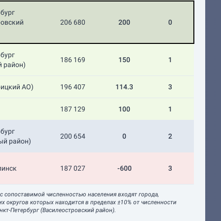
рбург
ровский
206 680
200
0
рбург
186 169
150
1
й район)
оицкий АО)
196 407
114.3
3
187 129
100
1
рбург
200 654
0
2
ый район)
линск
187 027
-600
3
 с сопоставимой численностью населения входят города,
их округов которых находится в пределах ±10% от численности
нкт-Петербург (Василеостровский район).