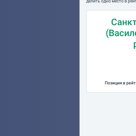
делить одно место в рей
Санкт
(Васил
Позиция в рейт