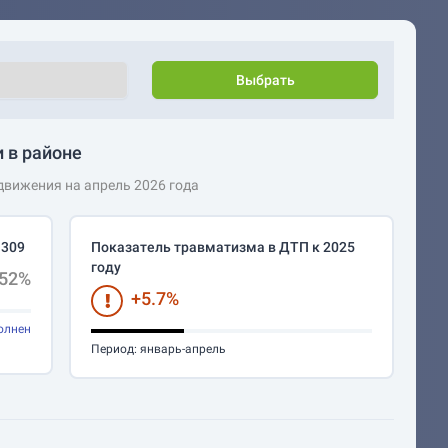
Выбрать
 в районе
вижения на апрель 2026 года
 309
Показатель травматизма в ДТП к 2025
году
.52%
+5.7%
олнен
Период:
январь-апрель