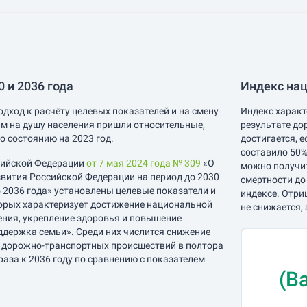
 и 2036 года
Индекс нац
одход к расчёту целевых показателей и на смену
Индекс характ
м на душу населения пришли относительные,
результате до
о состоянию на 2023 год.
достигается, 
составило 50%
сийской Федерации
от 7 мая 2024 года № 309
«О
можно получит
вития Российской Федерации на период до 2030
смертности до
о 2036 года» установлены целевые показатели и
индексе. Отри
орых характеризует достижение национальной
не снижается, 
ения, укрепление здоровья и повышение
ддержка семьи». Среди них числится снижение
е дорожно-транспортных происшествий в полтора
 раза к 2036 году по сравнению с показателем
(В