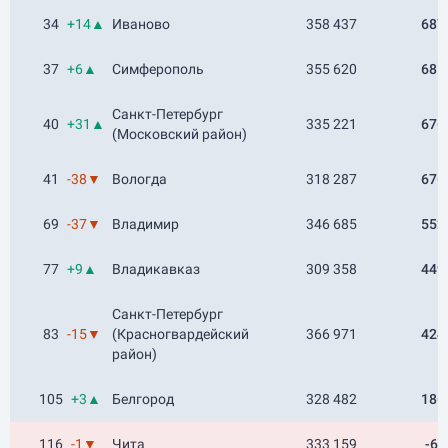
34
+14▲
Иваново
358 437
687
37
+6▲
Симферополь
355 620
681
Санкт-Петербург
40
+31▲
335 221
676
(Московский район)
41
-38▼
Вологда
318 287
676
69
-37▼
Владимир
346 685
552
77
+9▲
Владикавказ
309 358
449
Санкт-Петербург
83
-15▼
(Красногвардейский
366 971
424
район)
105
+3▲
Белгород
328 482
186
116
-1▼
Чита
333 159
-64