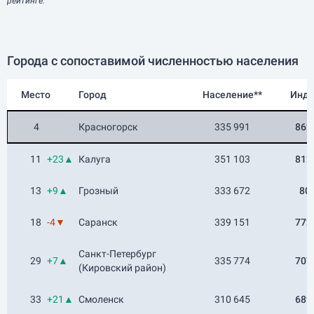
рейтинге.
Города с сопоставимой численностью населения
Место
Город
Население**
Инде
4
Красногорск
335 991
862
11
+23▲
Калуга
351 103
812
13
+9▲
Грозный
333 672
80
18
-4▼
Саранск
339 151
772
Санкт-Петербург
29
+7▲
335 774
707
(Кировский район)
33
+21▲
Смоленск
310 645
689