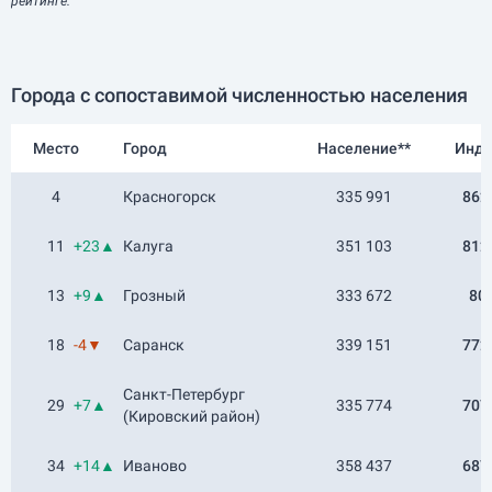
рейтинге.
Города с сопоставимой численностью населения
Место
Город
Население**
Инде
4
Красногорск
335 991
862
11
+23▲
Калуга
351 103
812
13
+9▲
Грозный
333 672
80
18
-4▼
Саранск
339 151
772
Санкт-Петербург
29
+7▲
335 774
707
(Кировский район)
34
+14▲
Иваново
358 437
687