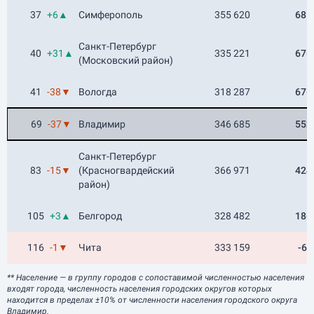
37
+6▲
Симферополь
355 620
681
Санкт-Петербург
40
+31▲
335 221
676
(Московский район)
41
-38▼
Вологда
318 287
676
69
-37▼
Владимир
346 685
552
Санкт-Петербург
83
-15▼
(Красногвардейский
366 971
424
район)
105
+3▲
Белгород
328 482
186
116
-1▼
Чита
333 159
-64
** Население
— в группу городов с сопоставимой численностью населения
входят города, численность населения городских округов которых
находится в пределах ±10% от численности населения городского округа
Владимир.