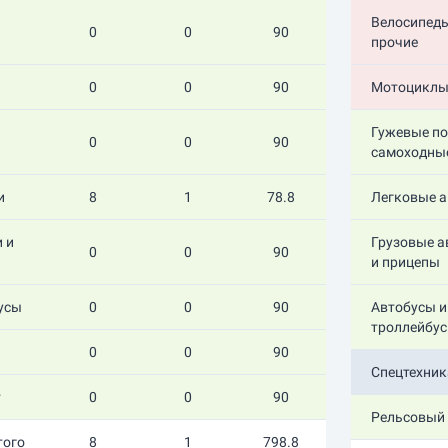
Велосипеды
0
0
90
прочие
0
0
90
Мотоциклы
Гужевые по
0
0
90
самоходны
и
8
1
78.8
Легковые 
 и
Грузовые 
0
0
90
и прицепы
усы
0
0
90
Автобусы и
троллейбу
0
0
90
Спецтехник
т
0
0
90
Рельсовый 
того
8
1
798.8