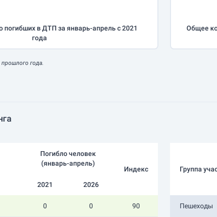
о погибших в ДТП за
январь-апрель
с 2021
Общее ко
года
 прошлого года.
нга
Погибло человек
(
январь-апрель
)
Индекс
Группа уча
2021
2026
0
0
90
Пешеходы