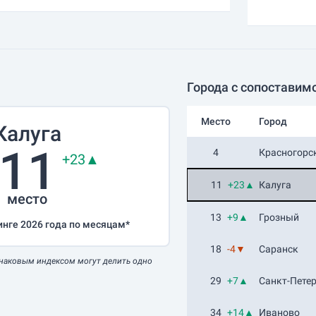
Города с сопоставим
Место
Город
Калуга
11
4
Красногорс
+23▲
11
+23▲
Калуга
место
13
+9▲
Грозный
инге 2026 года по месяцам*
18
-4▼
Саранск
наковым индексом могут делить одно
29
+7▲
Санкт-Петер
34
+14▲
Иваново