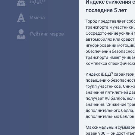
Индекс снижения с
iБДД³⁸
последние 5 лет
Имена
Город представляет соб
транспорта и участники
Сосредоточение усилий 
Рейтинг мэров
автомобилях или средст
игнорировании мотоцикл
обеспечении безопасно
транспорта имеет уника
комплекса специфическ
9
Индекс iБДД
характери
повышению безопасности
групп участников. Сниже
значения пятилетней дав
получает 90 баллов, есл
значения. Снижение трав
дополнительного балла, 
дополнительных баллов
Максимальный суммарны
равен 900 — он достига