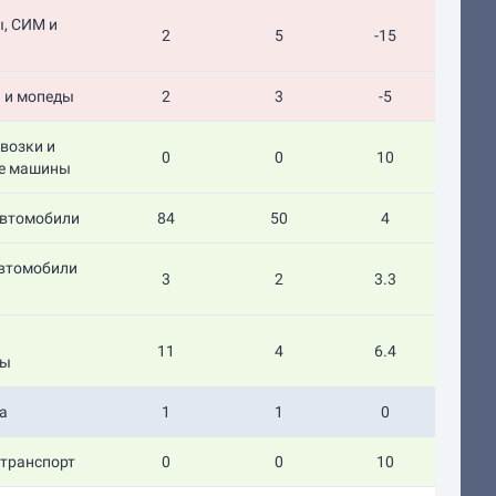
, СИМ и
2
5
-15
 и мопеды
2
3
-5
возки и
0
0
10
е машины
автомобили
84
50
4
автомобили
3
2
3.3
11
4
6.4
сы
а
1
1
0
транспорт
0
0
10