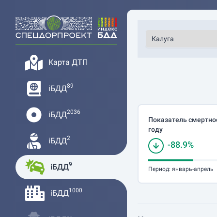
Карта ДТП
89
iБДД
2036
iБДД
Показатель смертнос
году
2
iБДД
-88.9%
9
iБДД
Период:
январь-апрель
1000
iБДД