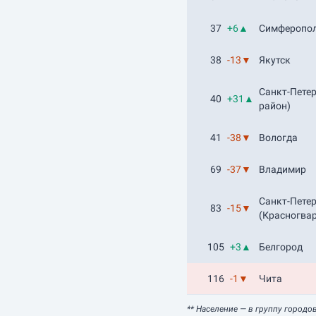
37
+6▲
Симферопо
38
-13▼
Якутск
Санкт-Пете
40
+31▲
район)
41
-38▼
Вологда
69
-37▼
Владимир
Санкт-Пете
83
-15▼
(Красногва
105
+3▲
Белгород
116
-1▼
Чита
** Население
— в группу городо