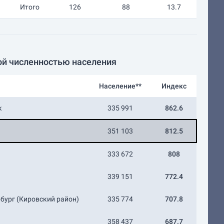
Итого
126
88
13.7
ой численностью населения
Население**
Индекс
к
335 991
862.6
351 103
812.5
333 672
808
339 151
772.4
бург (Кировский район)
335 774
707.8
358 437
687.7