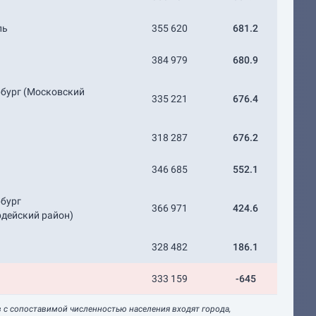
ль
355 620
681.2
384 979
680.9
рбург (Московский
335 221
676.4
318 287
676.2
346 685
552.1
рбург
366 971
424.6
рдейский район)
328 482
186.1
333 159
-645
в с сопоставимой численностью населения входят города,