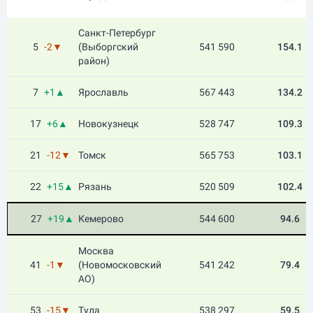
Санкт-Петербург
5
-2▼
(Выборгский
541 590
154.1
район)
7
+1▲
Ярославль
567 443
134.2
17
+6▲
Новокузнецк
528 747
109.3
21
-12▼
Томск
565 753
103.1
22
+15▲
Рязань
520 509
102.4
27
+19▲
Кемерово
544 600
94.6
Москва
41
-1▼
(Новомосковский
541 242
79.4
АО)
53
-15▼
Тула
538 297
59.5