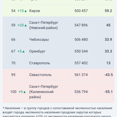
54
+10▲
Киров
500 457
59.2
Санкт-Петербург
59
+20▲
547 896
45
(Невский район)
66
Чебоксары
506 480
33.9
67
+5▲
Оренбург
550 344
33.3
70
Ставрополь
557 402
13
95
Севастополь
561 374
-43.5
Санкт-Петербург
100
+9▲
(Калининский
536 794
-55.1
район)
* Население
— в группу городов с сопоставимой численностью населения
входят города, численность населения городских округов которых
находится в пределах ±10% от численности населения городского округа