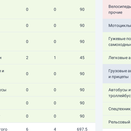
Велосипеды
0
0
90
прочие
0
0
90
Мотоциклы
Гужевые по
0
0
90
самоходны
и
2
1
45
Легковые 
 и
Грузовые 
0
0
90
и прицепы
усы
0
0
90
Автобусы и
троллейбу
0
0
90
Спецтехник
т
0
0
90
Рельсовый 
того
6
4
697.5