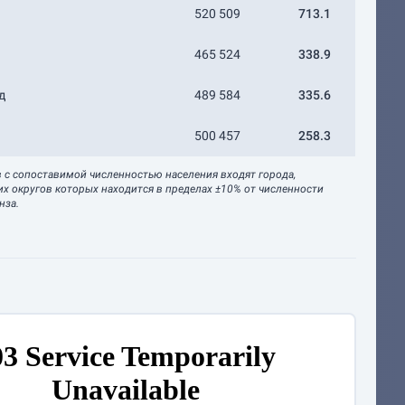
520 509
713.1
465 524
338.9
д
489 584
335.6
500 457
258.3
в с сопоставимой численностью населения входят города,
их округов которых находится в пределах ±10% от численности
нза.