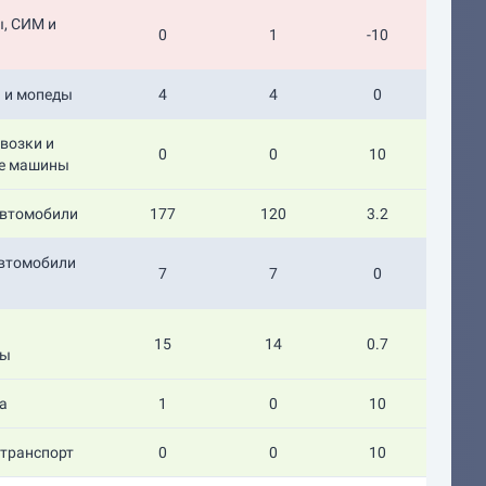
, СИМ и
0
1
-10
 и мопеды
4
4
0
возки и
0
0
10
е машины
автомобили
177
120
3.2
автомобили
7
7
0
15
14
0.7
сы
а
1
0
10
транспорт
0
0
10