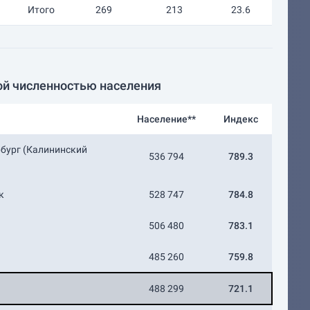
Итого
269
213
23.6
ой численностью населения
Население**
Индекс
рбург (Калининский
536 794
789.3
к
528 747
784.8
506 480
783.1
485 260
759.8
488 299
721.1