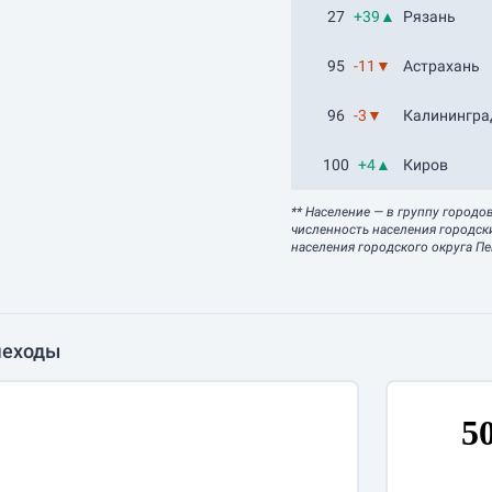
27
+39▲
Рязань
95
-11▼
Астрахань
96
-3▼
Калинингра
100
+4▲
Киров
** Население
— в группу городо
численность населения городск
населения городского округа Пе
шеходы