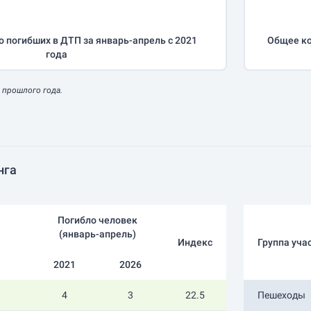
о погибших в ДТП за
январь-апрель
с 2021
Общее ко
года
 прошлого года.
нга
Погибло человек
(
январь-апрель
)
Индекс
Группа уча
2021
2026
4
3
22.5
Пешеходы