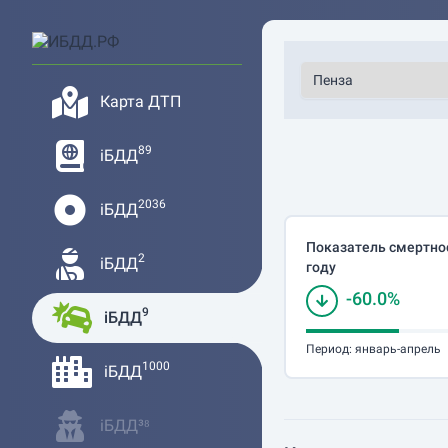
Карта ДТП
89
iБДД
2036
iБДД
Показатель смертнос
2
iБДД
году
-60.0%
9
iБДД
Период:
январь-апрель
1000
iБДД
iБДД³⁸