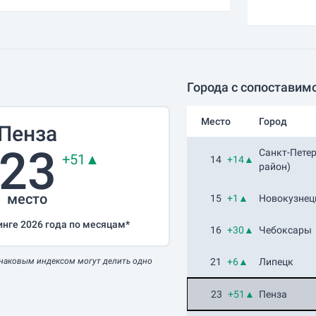
Города с сопоставим
Место
Город
Пенза
23
Санкт-Пете
+51▲
14
+14▲
район)
место
15
+1▲
Новокузнец
инге 2026 года по месяцам*
16
+30▲
Чебоксары
наковым индексом могут делить одно
21
+6▲
Липецк
23
+51▲
Пенза