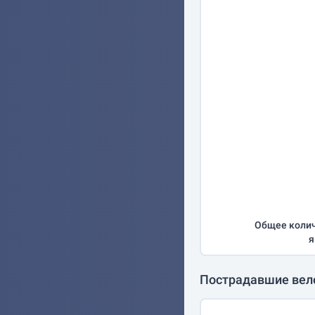
Общее колич
я
Пострадавшие вел