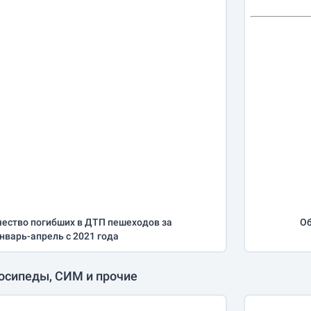
ество погибших в ДТП пешеходов за
Об
нварь-апрель
с 2021 года
осипеды, СИМ и прочие