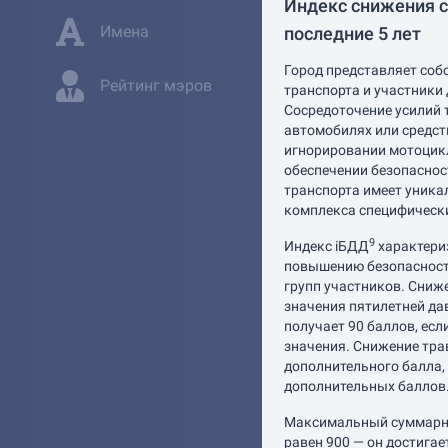
Индекс снижения с
Имена
последние 5 лет
Город представляет соб
Рейтинг мэров
транспорта и участники
Сосредоточение усилий 
автомобилях или средст
игнорировании мотоцикл
обеспечении безопасно
транспорта имеет уника
комплекса специфическ
9
Индекс iБДД
характери
повышению безопасности
групп участников. Сниже
значения пятилетней дав
получает 90 баллов, есл
значения. Снижение трав
дополнительного балла, 
дополнительных баллов
Максимальный суммарны
равен 900 — он достига