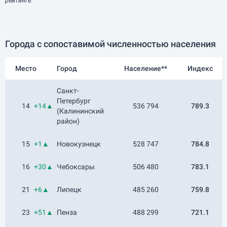
рейтинге.
Города с сопоставимой численностью населения
Место
Город
Население**
Индекс
Санкт-
Петербург
14
+14▲
536 794
789.3
(Калининский
район)
15
+1▲
Новокузнецк
528 747
784.8
16
+30▲
Чебоксары
506 480
783.1
21
+6▲
Липецк
485 260
759.8
23
+51▲
Пенза
488 299
721.1