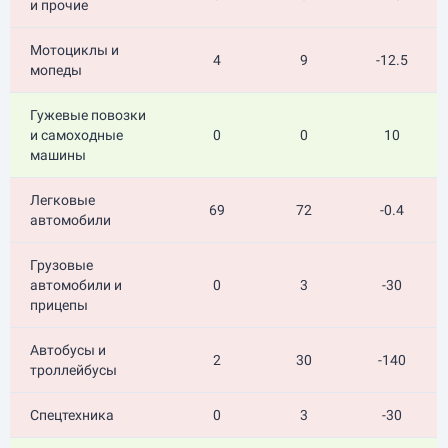
и прочие
Мотоциклы и
4
9
-12.5
мопеды
Гужевые повозки
и самоходные
0
0
10
машины
Легковые
69
72
-0.4
автомобили
Грузовые
автомобили и
0
3
-30
прицепы
Автобусы и
2
30
-140
троллейбусы
Спецтехника
0
3
-30